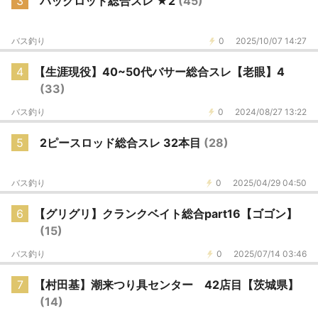
3
パックロッド総合スレ ★2
(45)
バス釣り
0
2025/10/07 14:27
4
【生涯現役】40~50代バサー総合スレ【老眼】4
(33)
バス釣り
0
2024/08/27 13:22
5
2ピースロッド総合スレ 32本目
(28)
バス釣り
0
2025/04/29 04:50
6
【グリグリ】クランクベイト総合part16【ゴゴン】
(15)
バス釣り
0
2025/07/14 03:46
7
【村田基】潮来つり具センター 42店目【茨城県】
(14)