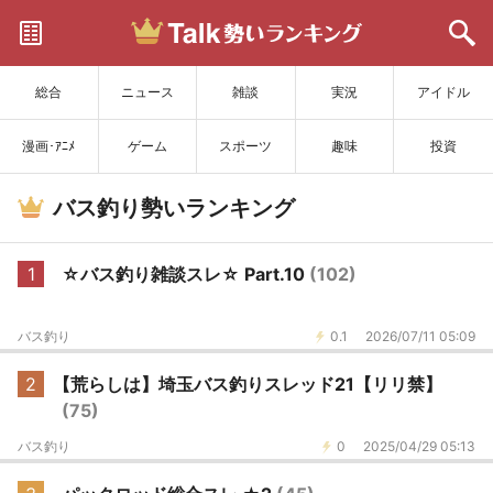
サイトを更新
総合
ニュース
雑談
実況
アイドル
漫画･ｱﾆﾒ
ゲーム
スポーツ
趣味
投資
バス釣り勢いランキング
1
☆バス釣り雑談スレ☆ Part.10
(102)
バス釣り
0.1
2026/07/11 05:09
2
【荒らしは】埼玉バス釣りスレッド21【リリ禁】
(75)
バス釣り
0
2025/04/29 05:13