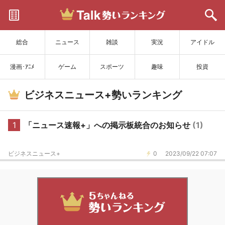
サイトを更新
総合
ニュース
雑談
実況
アイドル
漫画･ｱﾆﾒ
ゲーム
スポーツ
趣味
投資
ビジネスニュース+勢いランキング
1
「ニュース速報+」への掲示板統合のお知らせ
(1)
ビジネスニュース+
0
2023/09/22 07:07