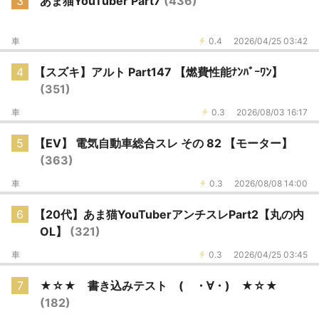
3
あま猫YouTuber Part7
(436)
車
0.4
2026/04/25 03:42
4
【スズキ】アルト Part147 【燃費性能ﾅﾝﾊﾞｰﾜﾝ】
(351)
車
0.3
2026/08/03 16:17
5
【EV】 電気自動車総合スレ その 82 【モーター】
(363)
車
0.3
2026/08/08 14:00
6
【20代】あま猫YouTuberアンチスレPart2【丸の内
OL】
(321)
車
0.3
2026/04/25 03:45
7
★☆★ 書き込みテスト ( ・∀・) ★☆★
(182)