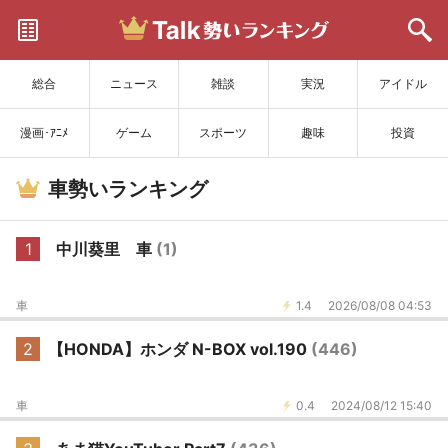
サイトを更新
総合
ニュース
雑談
実況
アイドル
漫画･ｱﾆﾒ
ゲーム
スポーツ
趣味
投資
車勢いランキング
1
中川葵里 車
(1)
車
1.4
2026/08/08 04:53
2
【HONDA】ホンダ N-BOX vol.190
(446)
車
0.4
2024/08/12 15:40