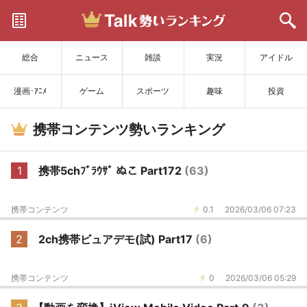
サイトを更新
総合
ニュース
雑談
実況
アイドル
漫画･ｱﾆﾒ
ゲーム
スポーツ
趣味
投資
携帯コンテンツ勢いランキング
1
携帯5chﾌﾞﾗｳｻﾞ ぬこ Part172
(63)
携帯コンテンツ
0.1
2026/03/06 07:23
2
2ch携帯ビュアデモ(試) Part17
(6)
携帯コンテンツ
0
2026/03/06 05:29