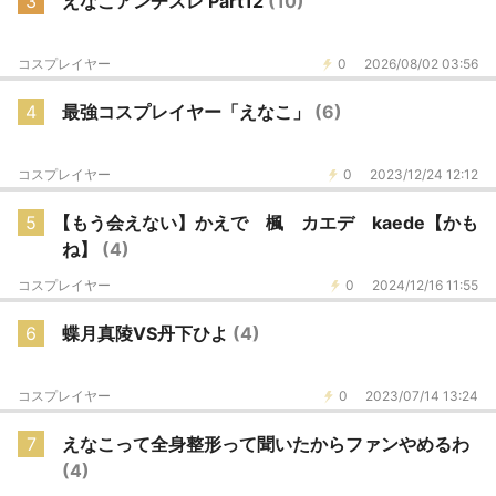
3
えなこアンチスレ Part12
(10)
コスプレイヤー
0
2026/08/02 03:56
4
最強コスプレイヤー「えなこ」
(6)
コスプレイヤー
0
2023/12/24 12:12
5
【もう会えない】かえで 楓 カエデ kaede【かも
ね】
(4)
コスプレイヤー
0
2024/12/16 11:55
6
蝶月真陵VS丹下ひよ
(4)
コスプレイヤー
0
2023/07/14 13:24
7
えなこって全身整形って聞いたからファンやめるわ
(4)