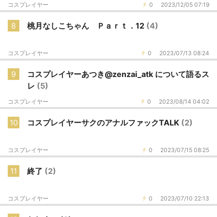
コスプレイヤー
0
2023/12/05 07:19
8
桃月なしこちゃん Ｐａｒｔ．12
(4)
コスプレイヤー
0
2023/07/13 08:24
9
コスプレイヤーあつき@zenzai_atk について語るス
レ
(5)
コスプレイヤー
0
2023/08/14 04:02
10
コスプレイヤーサクのアナルファックTALK
(2)
コスプレイヤー
0
2023/07/15 08:25
11
終了
(2)
コスプレイヤー
0
2023/07/10 22:13