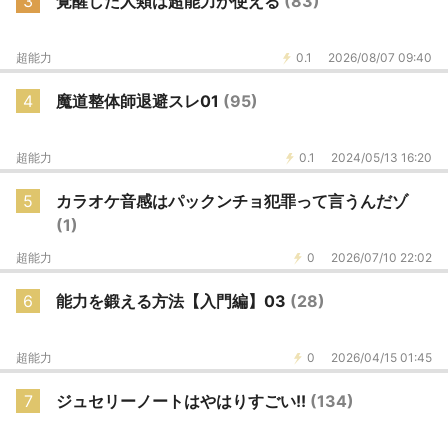
3
覚醒した人類は超能力が使える
(83)
超能力
0.1
2026/08/07 09:40
4
魔道整体師退避スレ01
(95)
超能力
0.1
2024/05/13 16:20
5
カラオケ音感はパックンチョ犯罪って言うんだゾ
(1)
超能力
0
2026/07/10 22:02
6
能力を鍛える方法【入門編】03
(28)
超能力
0
2026/04/15 01:45
7
ジュセリーノートはやはりすごい!!
(134)