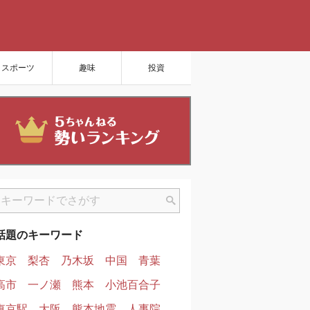
スポーツ
趣味
投資
話題のキーワード
東京
梨杏
乃木坂
中国
青葉
高市
一ノ瀬
熊本
小池百合子
東京駅
大阪
熊本地震
人事院