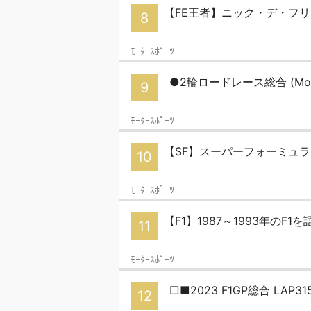
【FE王者】ニック・デ・フリー
8
ﾓｰﾀｰｽﾎﾟｰﾂ
●2輪ロードレース総合 (MotoG
9
ﾓｰﾀｰｽﾎﾟｰﾂ
【SF】スーパーフォーミュラ-21
10
ﾓｰﾀｰｽﾎﾟｰﾂ
【F1】1987～1993年のF1を語
11
ﾓｰﾀｰｽﾎﾟｰﾂ
□■2023 F1GP総合 LAP
12