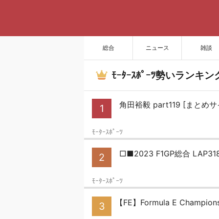
総合
ニュース
雑談
ﾓｰﾀｰｽﾎﾟｰﾂ勢いランキン
角田裕毅 part119 [まと
1
ﾓｰﾀｰｽﾎﾟｰﾂ
□■2023 F1GP総合 LAP
2
ﾓｰﾀｰｽﾎﾟｰﾂ
【FE】Formula E Champion
3