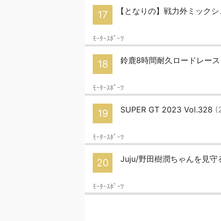
【となりの】戦力外ミックシ
17
ﾓｰﾀｰｽﾎﾟｰﾂ
鈴鹿8時間耐久ロードレース 
18
ﾓｰﾀｰｽﾎﾟｰﾂ
SUPER GT 2023 Vol.328
(
19
ﾓｰﾀｰｽﾎﾟｰﾂ
Juju/野田樹潤ちゃんを見守る
20
ﾓｰﾀｰｽﾎﾟｰﾂ