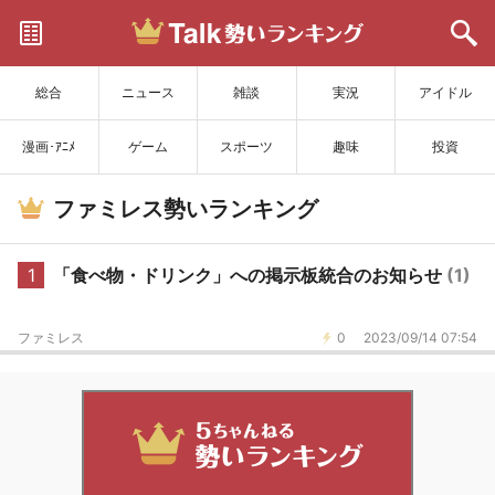
サイトを更新
総合
ニュース
雑談
実況
アイドル
漫画･ｱﾆﾒ
ゲーム
スポーツ
趣味
投資
ファミレス勢いランキング
1
「食べ物・ドリンク」への掲示板統合のお知らせ
(1)
ファミレス
0
2023/09/14 07:54