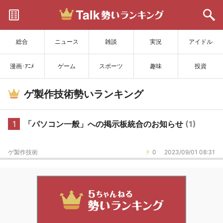
サイトを更新
総合
ニュース
雑談
実況
アイドル
漫画･ｱﾆﾒ
ゲーム
スポーツ
趣味
投資
ゲ製作技術勢いランキング
1
「パソコン一般」への掲示板統合のお知らせ
(1)
ゲ製作技術
0
2023/09/01 08:31