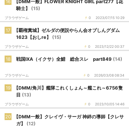
16
【DMM一般】FLOWER KNIGHT GIRL part277【花
騎士】
(15)
ブラウザゲーム
0
2023/07/15 10:29
17
【覇権糞城】ゼルダの便説やらん会オブしんグダム
1623【おしre】
(15)
ブラウザゲーム
0
2023/12/22 00:37
18
戦国IXA（イクサ）全鯖 総合スレ part849
(14)
ブラウザゲーム
0
2026/03/08 08:34
19
【DMM/角川】艦隊これくしょん～艦これ～6756隻
目
(13)
ブラウザゲーム
0
2023/10/05 14:46
20
【DMM一般】クレイヴ・サーガ 神絆の導師【クレサ
ガ】
(12)