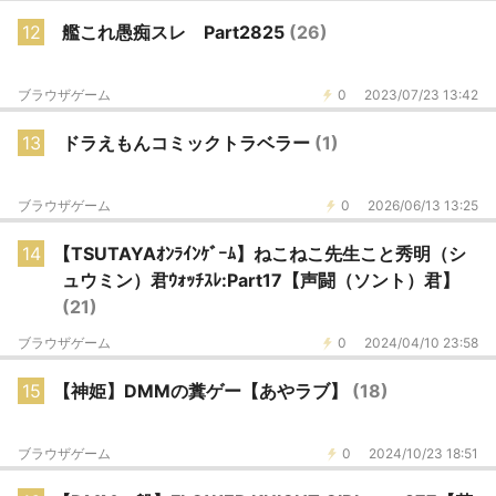
12
艦これ愚痴スレ Part2825
(26)
ブラウザゲーム
0
2023/07/23 13:42
13
ドラえもんコミックトラベラー
(1)
ブラウザゲーム
0
2026/06/13 13:25
14
【TSUTAYAｵﾝﾗｲﾝｹﾞｰﾑ】ねこねこ先生こと秀明（シ
ュウミン）君ｳｫｯﾁｽﾚ:Part17【声闘（ソント）君】
(21)
ブラウザゲーム
0
2024/04/10 23:58
15
【神姫】DMMの糞ゲー【あやラブ】
(18)
ブラウザゲーム
0
2024/10/23 18:51