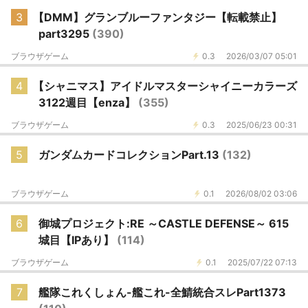
3
【DMM】グランブルーファンタジー【転載禁止】
part3295
(390)
ブラウザゲーム
0.3
2026/03/07 05:01
4
【シャニマス】アイドルマスターシャイニーカラーズ
3122週目【enza】
(355)
ブラウザゲーム
0.3
2025/06/23 00:31
5
ガンダムカードコレクションPart.13
(132)
ブラウザゲーム
0.1
2026/08/02 03:06
6
御城プロジェクト:RE ～CASTLE DEFENSE～ 615
城目【IPあり】
(114)
ブラウザゲーム
0.1
2025/07/22 07:13
7
艦隊これくしょん-艦これ-全鯖統合スレPart1373