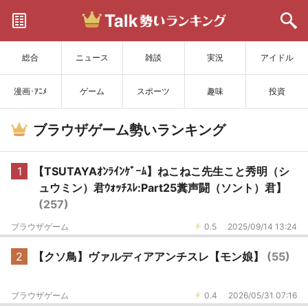
サイトを更新
総合
ニュース
雑談
実況
アイドル
漫画･ｱﾆﾒ
ゲーム
スポーツ
趣味
投資
ブラウザゲーム勢いランキング
1
【TSUTAYAｵﾝﾗｲﾝｹﾞｰﾑ】ねこねこ先生こと秀明（シ
ュウミン）君ｳｫｯﾁｽﾚ:Part25糞声闘（ソント）君】
(257)
ブラウザゲーム
0.5
2025/09/14 13:24
2
【クソ鳥】ヴァルディアアンチスレ【モン娘】
(55)
ブラウザゲーム
0.4
2026/05/31 07:16