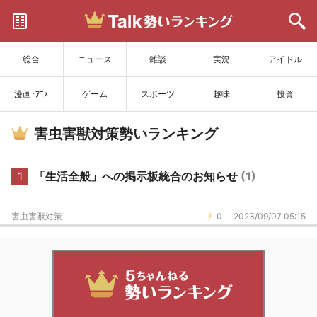
サイトを更新
総合
ニュース
雑談
実況
アイドル
漫画･ｱﾆﾒ
ゲーム
スポーツ
趣味
投資
害虫害獣対策勢いランキング
1
「生活全般」への掲示板統合のお知らせ
(1)
害虫害獣対策
0
2023/09/07 05:15