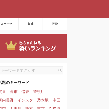
スポーツ
趣味
投資
話題のキーワード
賀喜
高市
遥香
警視庁
河内長野
インスタ
乃木坂
中国
梨杏
人事院
熊本
東京
性接待