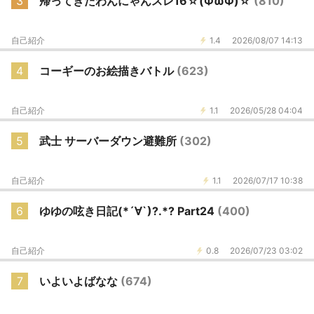
3
帰ってきたわんにゃんスレ16☆(ФωФ)☆
(810)
自己紹介
1.4
2026/08/07 14:13
4
コーギーのお絵描きバトル
(623)
自己紹介
1.1
2026/05/28 04:04
5
武士 サーバーダウン避難所
(302)
自己紹介
1.1
2026/07/17 10:38
6
ゆゆの呟き日記(*´∀`)?.*? Part24
(400)
自己紹介
0.8
2026/07/23 03:02
7
いよいよばなな
(674)