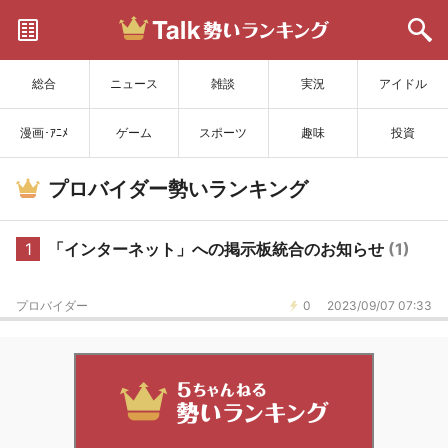
サイトを更新
総合
ニュース
雑談
実況
アイドル
漫画･ｱﾆﾒ
ゲーム
スポーツ
趣味
投資
プロバイダー勢いランキング
1
「インターネット」への掲示板統合のお知らせ
(1)
プロバイダー
0
2023/09/07 07:33