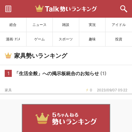
サイトを更新
総合
ニュース
雑談
実況
アイドル
漫画･ｱﾆﾒ
ゲーム
スポーツ
趣味
投資
家具勢いランキング
1
「生活全般」への掲示板統合のお知らせ
(1)
家具
0
2023/09/07 05:22