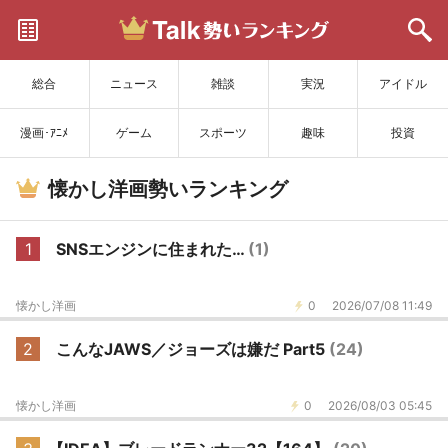
サイトを更新
総合
ニュース
雑談
実況
アイドル
漫画･ｱﾆﾒ
ゲーム
スポーツ
趣味
投資
懐かし洋画勢いランキング
1
SNSエンジンに住まれた…
(1)
懐かし洋画
0
2026/07/08 11:49
2
こんなJAWS／ジョーズは嫌だ Part5
(24)
懐かし洋画
0
2026/08/03 05:45