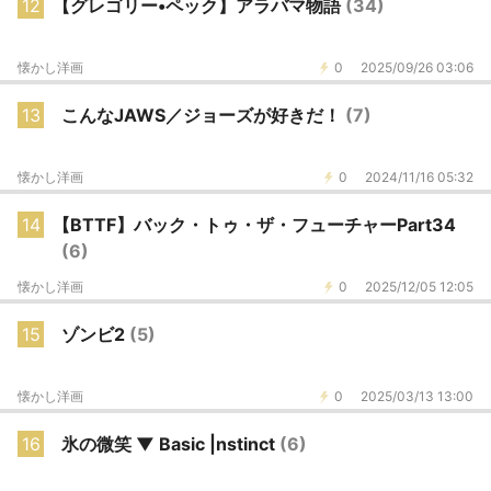
12
【グレゴリー•ペック】アラバマ物語
(34)
懐かし洋画
0
2025/09/26 03:06
13
こんなJAWS／ジョーズが好きだ！
(7)
懐かし洋画
0
2024/11/16 05:32
14
【BTTF】バック・トゥ・ザ・フューチャーPart34
(6)
懐かし洋画
0
2025/12/05 12:05
15
ゾンビ2
(5)
懐かし洋画
0
2025/03/13 13:00
16
氷の微笑 ▼ Basic |nstinct
(6)