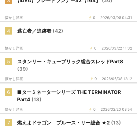
3
【IDEA】ブレードランナー32【164】
(20)
懐かし洋画
0
2026/03/08 04:31
4
逃亡者／追跡者
(42)
懐かし洋画
0
2026/03/22 11:32
5
スタンリー・キューブリック総合スレッドPart8
(39)
懐かし洋画
0
2026/06/08 12:12
6
■ターミネーターシリーズ THE TERMINATOR
Part4
(13)
懐かし洋画
0
2026/02/20 08:54
7
燃えよドラゴン ブルース・リー総合 ★2
(13)