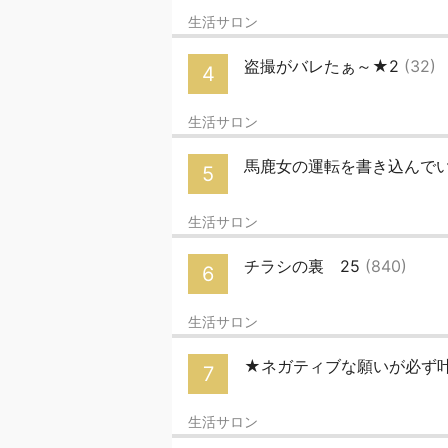
生活サロン
盗撮がバレたぁ～★2
(32)
4
生活サロン
馬鹿女の運転を書き込んでい
5
生活サロン
チラシの裏 25
(840)
6
生活サロン
★ネガティブな願いが必ず
7
生活サロン