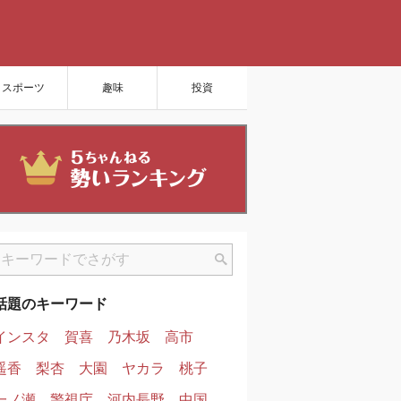
スポーツ
趣味
投資
話題のキーワード
インスタ
賀喜
乃木坂
高市
遥香
梨杏
大園
ヤカラ
桃子
一ノ瀬
警視庁
河内長野
中国