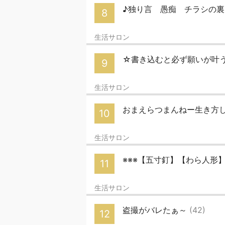
♪独り言 愚痴 チラシの
8
生活サロン
☆書き込むと必ず願いが叶
9
生活サロン
おまえらつまんねー生き方
10
生活サロン
※※※【五寸釘】【わら人形
11
生活サロン
盗撮がバレたぁ～
(42)
12