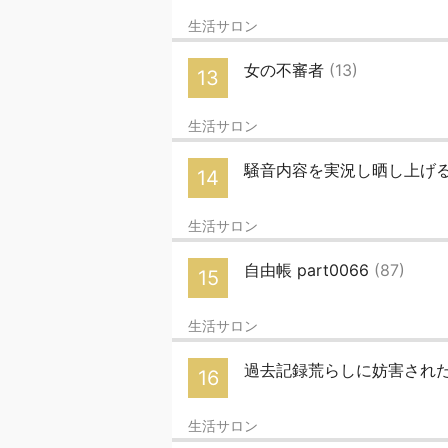
生活サロン
女の不審者
(13)
13
生活サロン
騒音内容を実況し晒し上げ
14
生活サロン
自由帳 part0066
(87)
15
生活サロン
過去記録荒らしに妨害され
16
生活サロン