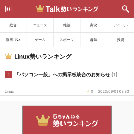
サイトを更新
総合
ニュース
雑談
実況
アイドル
漫画･ｱﾆﾒ
ゲーム
スポーツ
趣味
投資
Linux勢いランキング
1
「パソコン一般」への掲示板統合のお知らせ
(1)
Linux
0
2023/09/01 08:33