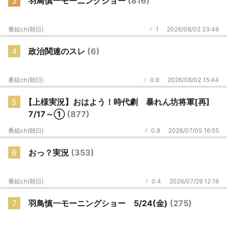
3
羽鳥慎一モーニングショー
(816)
番組ch(朝日)
1
2026/08/02 23:46
4
政治関連のスレ
(6)
番組ch(朝日)
0.9
2026/08/02 15:44
5
【上様実況】おはよう！時代劇 暴れん坊将軍[再]
7/17～①
(877)
番組ch(朝日)
0.8
2026/07/05 16:55
6
おっ？実況
(353)
番組ch(朝日)
0.4
2026/07/29 12:16
7
羽鳥慎一モーニングショー 5/24(金)
(275)