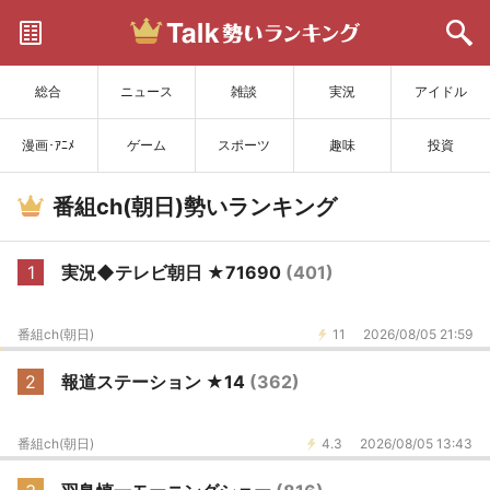
サイトを更新
総合
ニュース
雑談
実況
アイドル
漫画･ｱﾆﾒ
ゲーム
スポーツ
趣味
投資
番組ch(朝日)勢いランキング
1
実況◆テレビ朝日 ★71690
(401)
番組ch(朝日)
11
2026/08/05 21:59
2
報道ステーション ★14
(362)
番組ch(朝日)
4.3
2026/08/05 13:43