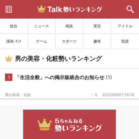
サイトを更新
総合
ニュース
雑談
実況
アイドル
漫画･ｱﾆﾒ
ゲーム
スポーツ
趣味
投資
男の美容・化粧勢いランキング
1
「生活全般」への掲示板統合のお知らせ
(1)
男の美容・化粧
0
2023/09/07 05:18