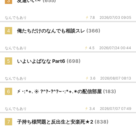
3
友達いい～
(655)
なんでもあり
7.8
2026/07/03 09:05
4
俺たちだけのなんでも相談スレ
(366)
なんでもあり
4.5
2026/07/24 00:44
5
いよいよばなな Part6
(698)
なんでもあり
3.6
2026/08/07 08:13
6
⚡︎ ･:*+. ☀︎ ?^?-?^?~･:*+.✴︎の配信部屋
(183)
なんでもあり
3.4
2026/07/07 07:49
7
子持ち様問題と反出生と安楽死★2
(838)