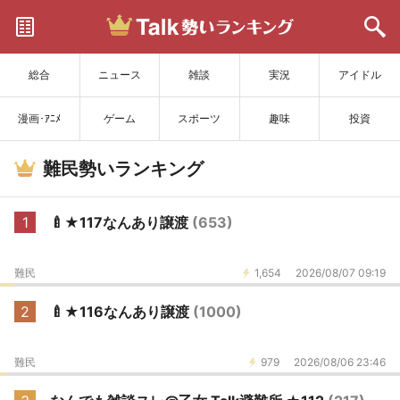
サイトを更新
総合
ニュース
雑談
実況
アイドル
漫画･ｱﾆﾒ
ゲーム
スポーツ
趣味
投資
難民勢いランキング
1
🍼★117なんあり譲渡
(653)
難民
1,654
2026/08/07 09:19
2
🍼★116なんあり譲渡
(1000)
難民
979
2026/08/06 23:46