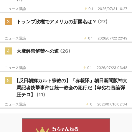
ニュース議論
0.1
2026/07/31 10:27
3
トランプ政権でアメリカの新国名は？
(27)
ニュース議論
0.1
2026/07/22 22:49
4
大麻解禁解禁への道
(26)
ニュース議論
0.1
2026/07/23 03:48
5
【反日朝鮮カルト宗教の】「赤報隊」朝日新聞阪神支
局記者銃撃事件は統一教会の犯行だ【卑劣な言論弾
圧テロ】
(11)
ニュース議論
0
2026/07/16 02:34