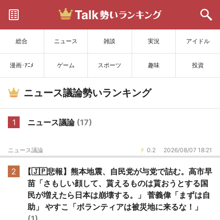
サイトを更新
総合
ニュース
雑談
実況
アイドル
漫画･ｱﾆﾒ
ゲーム
スポーツ
趣味
投資
ニュース議論勢いランキング
1
ニュース議論
(17)
ニュース議論
0.2
2026/08/07 18:21
2
【🇯🇵悲報】熊本地震、自民党が与党で詰む。高市早
苗「さもしい顔して、貰えるものは貰おうとする国
民が増えたら日本は崩壊する。」 菅義偉「まずは自
助」 やすこ「ボランティアは被災地に来るな！」
(1)