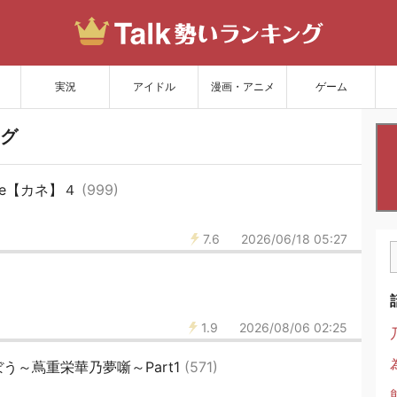
サイトを更新
実況
アイドル
漫画・アニメ
ゲーム
グ
ice【カネ】４
(999)
7.6
2026/06/18 05:27
1.9
2026/08/06 02:25
う～蔦重栄華乃夢噺～Part1
(571)