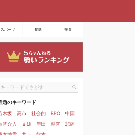
スポーツ
趣味
投資
話題のキーワード
乃木坂
高市
社会的
BPO
中国
為替介入
文雄
岸田
梨杏
悲痛
熊本地震
井上
熊本