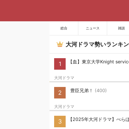
総合
ニュース
雑談
大河ドラマ勢いランキン
【血】東京大学Knight serv
1
大河ドラマ
豊臣兄弟！
(400)
2
大河ドラマ
【2025年大河ドラマ】べらぼ
3