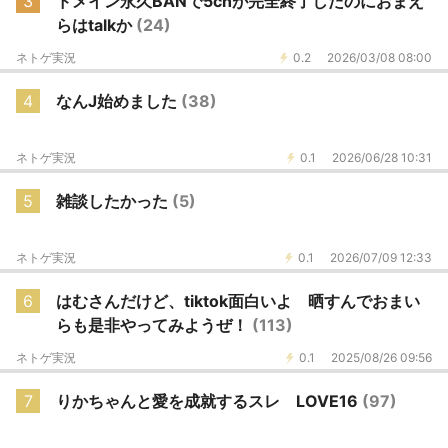
3
ドメイン永久BANで5chが完全終了したのにおまえ
らはtalkか
(24)
ネトゲ実況
0.2
2026/03/08 08:00
4
なんJ始めました
(38)
ネトゲ実況
0.1
2026/06/28 10:31
5
雑談したかった
(5)
ネトゲ実況
0.1
2026/07/09 12:33
6
はむさんだけど、tiktok面白いよ 晒すんでおまい
らも是非やってみようぜ！
(113)
ネトゲ実況
0.1
2025/08/26 09:56
7
りかちゃんと愛を成就するスレ LOVE16
(97)