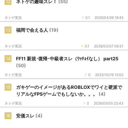
12
ネトゲの趣味スレ！
(55)
ネトゲ実況
0.1
2026/04/26 18:45
13
福岡で会える人
(19)
ネトゲ実況
0.1
2026/03/07 06:31
14
FF11 新規･復帰･中級者スレ（ﾜｯﾁｮｲなし） part25
(50)
ネトゲ実況
0
2023/10/16 15:02
15
ガキゲーのイメージがあるROBLOXでワイと硬派で
リアルなFPSゲームでもしないか。。。
(4)
ネトゲ実況
0
2026/05/05 23:43
16
安価スレ
(4)