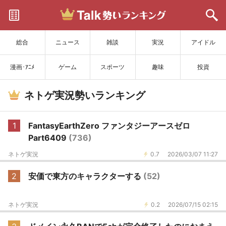
サイトを更新
総合
ニュース
雑談
実況
アイドル
漫画･ｱﾆﾒ
ゲーム
スポーツ
趣味
投資
ネトゲ実況勢いランキング
1
FantasyEarthZero ファンタジーアースゼロ
Part6409
(736)
ネトゲ実況
0.7
2026/03/07 11:27
2
安価で東方のキャラクターする
(52)
ネトゲ実況
0.2
2026/07/15 02:15