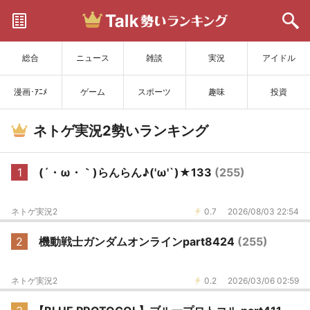
サイトを更新
総合
ニュース
雑談
実況
アイドル
漫画･ｱﾆﾒ
ゲーム
スポーツ
趣味
投資
ネトゲ実況2勢いランキング
1
(´・ω・｀)らんらん♪('ω'`)★133
(255)
ネトゲ実況2
0.7
2026/08/03 22:54
2
機動戦士ガンダムオンラインpart8424
(255)
ネトゲ実況2
0.2
2026/03/06 02:59