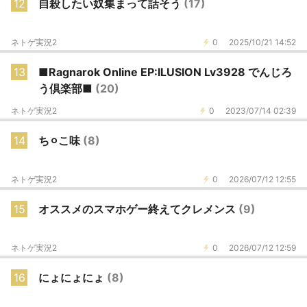
12
自殺したい奴集まって話そう
(17)
ネトゲ実況2
0
2025/10/21 14:52
13
■Ragnarok Online EP:ILUSION Lv3928 でんじろ
う倶楽部■
(20)
ネトゲ実況2
0
2023/07/14 02:39
14
ち⚪︎こ味
(8)
ネトゲ実況2
0
2026/07/12 12:55
15
オススメのスマホゲー終えてクレメンス
(9)
ネトゲ実況2
0
2026/07/12 12:59
16
にょにょにょ
(8)