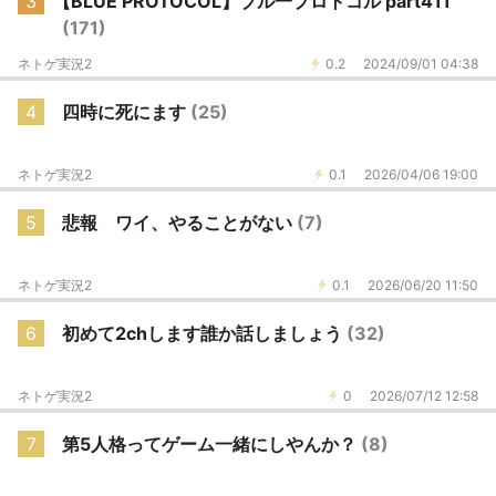
3
【BLUE PROTOCOL】ブル一プロトコル part411
(171)
ネトゲ実況2
0.2
2024/09/01 04:38
4
四時に死にます
(25)
ネトゲ実況2
0.1
2026/04/06 19:00
5
悲報 ワイ、やることがない
(7)
ネトゲ実況2
0.1
2026/06/20 11:50
6
初めて2chします誰か話しましょう
(32)
ネトゲ実況2
0
2026/07/12 12:58
7
第5人格ってゲーム一緒にしやんか？
(8)