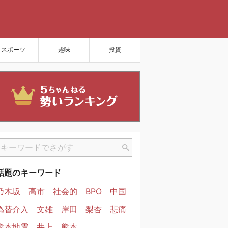
スポーツ
趣味
投資
話題のキーワード
乃木坂
高市
社会的
BPO
中国
為替介入
文雄
岸田
梨杏
悲痛
熊本地震
井上
熊本