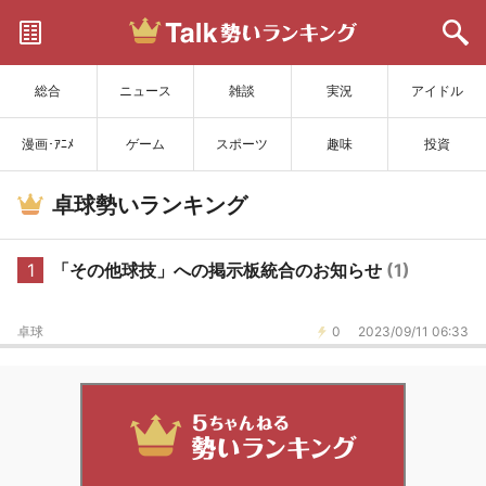
サイトを更新
総合
ニュース
雑談
実況
アイドル
漫画･ｱﾆﾒ
ゲーム
スポーツ
趣味
投資
卓球勢いランキング
1
「その他球技」への掲示板統合のお知らせ
(1)
卓球
0
2023/09/11 06:33