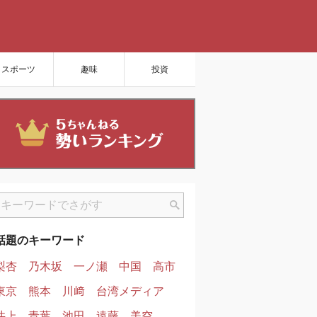
スポーツ
趣味
投資
話題のキーワード
梨杏
乃木坂
一ノ瀬
中国
高市
東京
熊本
川﨑
台湾メディア
井上
青葉
池田
遠藤
美空