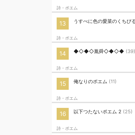
詩・ポエム
うすべに色の愛菜のくちび
13
詩・ポエム
◆◇◆◇胤舜◇◆◇◆
(39
14
詩・ポエム
俺なりのポエム
(11)
15
詩・ポエム
以下つたないポエム 2
(25)
16
詩・ポエム