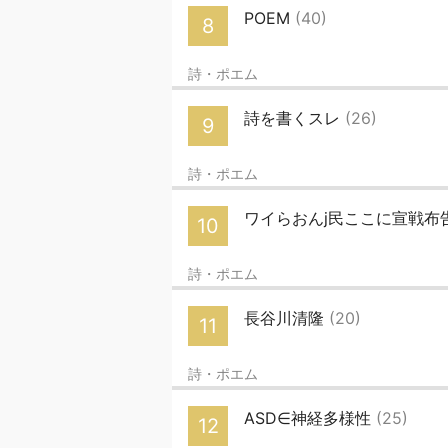
POEM
(40)
8
詩・ポエム
詩を書くスレ
(26)
9
詩・ポエム
ワイらおんj民ここに宣戦
10
詩・ポエム
長谷川清隆
(20)
11
詩・ポエム
ASD∈神経多様性
(25)
12