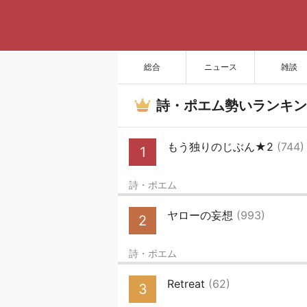
総合
ニュース
雑談
詩・ポエム勢いランキン
もう独りのじぶん★2
(744)
1
詩・ポエム
ヤローの妄想
(993)
2
詩・ポエム
Retreat
(62)
3