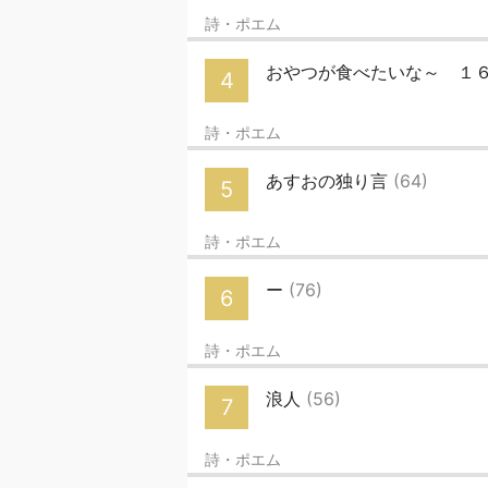
詩・ポエム
おやつが食べたいな～ １
4
詩・ポエム
あすおの独り言
(64)
5
詩・ポエム
ー
(76)
6
詩・ポエム
浪人
(56)
7
詩・ポエム