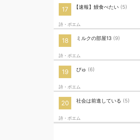
【速報】鰻食べたい
(5)
17
詩・ポエム
ミルクの部屋13
(9)
18
詩・ポエム
ぴゅ
(6)
19
詩・ポエム
社会は前進している
(5)
20
詩・ポエム