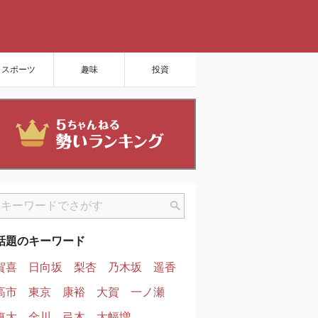
スポーツ
趣味
投資
話題のキーワード
賀喜
日向坂
梨杏
乃木坂
遥香
高市
東京
康裕
大賀
一ノ瀬
東大
金川
弓木
大幅増