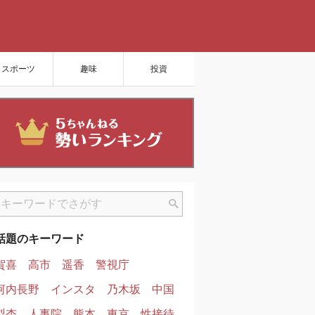
スポーツ
趣味
投資
話題のキーワード
賀喜
高市
遥香
警視庁
河内長野
インスタ
乃木坂
中国
梨杏
人事院
熊本
東京
性接待