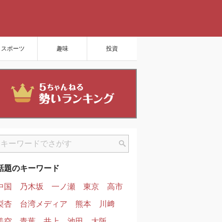
スポーツ
趣味
投資
話題のキーワード
中国
乃木坂
一ノ瀬
東京
高市
梨杏
台湾メディア
熊本
川﨑
美空
青葉
井上
池田
大阪