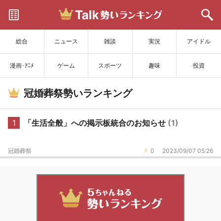
サイトを更新
総合
ニュース
雑談
実況
アイドル
漫画･ｱﾆﾒ
ゲーム
スポーツ
趣味
投資
冠婚葬祭勢いランキング
1
「生活全般」への掲示板統合のお知らせ
(1)
冠婚葬祭
0
2023/09/07 05:26