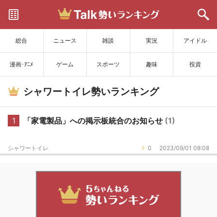
サイトを更新
総合
ニュース
雑談
実況
アイドル
漫画･ｱﾆﾒ
ゲーム
スポーツ
趣味
投資
シャワートイレ勢いランキング
1
「家電製品」への掲示板統合のお知らせ
(1)
シャワートイレ
0
2023/09/01 08:08