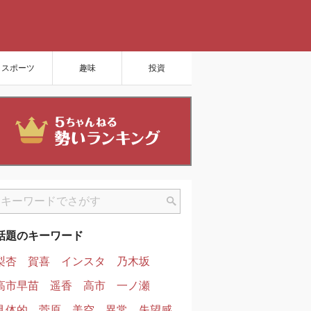
スポーツ
趣味
投資
話題のキーワード
梨杏
賀喜
インスタ
乃木坂
高市早苗
遥香
高市
一ノ瀬
具体的
菅原
美空
異常
失望感