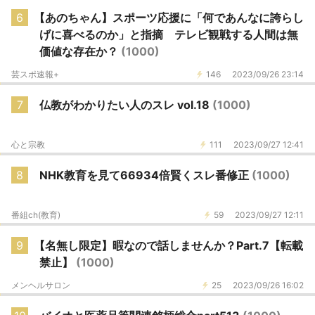
6
【あのちゃん】スポーツ応援に「何であんなに誇らし
げに喜べるのか」と指摘 テレビ観戦する人間は無
価値な存在か？
(1000)
芸スポ速報+
146
2023/09/26 23:14
7
仏教がわかりたい人のスレ vol.18
(1000)
心と宗教
111
2023/09/27 12:41
8
NHK教育を見て66934倍賢くスレ番修正
(1000)
番組ch(教育)
59
2023/09/27 12:11
9
【名無し限定】暇なので話しませんか？Part.7【転載
禁止】
(1000)
メンヘルサロン
25
2023/09/26 16:02