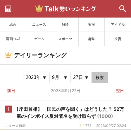
サイトを更新
総合
ニュース
雑談
実況
アイドル
漫画･ｱﾆﾒ
ゲーム
スポーツ
趣味
投資
デイリーランキング
検索
前日
2023年9月27日
翌日
1
【岸田首相】「国民の声を聞く」はどうした？ 52万
筆のインボイス反対署名を受け取らず
(1000)
ニュース速報+
1,774
2023/09/27 02:24