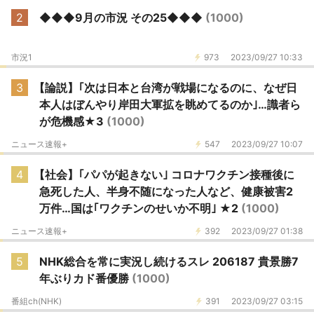
2
◆◆◆9月の市況 その25◆◆◆
(1000)
市況1
973
2023/09/27 10:33
3
【論説】｢次は日本と台湾が戦場になるのに、なぜ日
本人はぼんやり岸田大軍拡を眺めてるのか｣…識者ら
が危機感★3
(1000)
ニュース速報+
547
2023/09/27 10:07
4
【社会】｢パパが起きない｣ コロナワクチン接種後に
急死した人、半身不随になった人など、健康被害2
万件…国は｢ワクチンのせいか不明｣ ★2
(1000)
ニュース速報+
392
2023/09/27 01:38
5
NHK総合を常に実況し続けるスレ 206187 貴景勝7
年ぶりカド番優勝
(1000)
番組ch(NHK)
391
2023/09/27 03:15