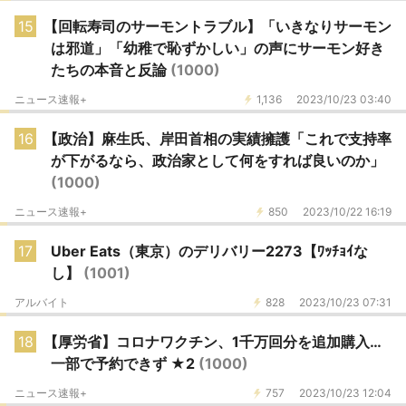
15
【回転寿司のサーモントラブル】「いきなりサーモン
は邪道」「幼稚で恥ずかしい」の声にサーモン好き
たちの本音と反論
(1000)
ニュース速報+
1,136
2023/10/23 03:40
16
【政治】麻生氏、岸田首相の実績擁護「これで支持率
が下がるなら、政治家として何をすれば良いのか」
(1000)
ニュース速報+
850
2023/10/22 16:19
17
Uber Eats（東京）のデリバリー2273【ﾜｯﾁｮｲな
し】
(1001)
アルバイト
828
2023/10/23 07:31
18
【厚労省】コロナワクチン、1千万回分を追加購入…
一部で予約できず ★2
(1000)
ニュース速報+
757
2023/10/23 12:04