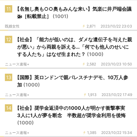
11
【名無し奥も○○奥もみんな来い】気楽に井戸端会議
🚁［転載禁止］
(1001)
既婚女性
2,871
2023/10/22 23:03
12
【社会】「能力が低いのは、ダメな遺伝子を与えた親
が悪い」から両親を訴える…「何でも他人のせいに
する人たち」はなぜ生まれた？
(1000)
ニュース速報+
2,582
2023/10/23 10:50
13
【国際】英ロンドンで親パレスチナデモ、10万人参
加
(1000)
ニュース速報+
1,913
2023/10/22 17:49
14
【社会】奨学金返済中の1000人が明かす衝撃事実
3人に1人が夢を断念 半数超が奨学金利用を後悔
(1000)
ニュース速報+
1,385
2023/10/22 15:34