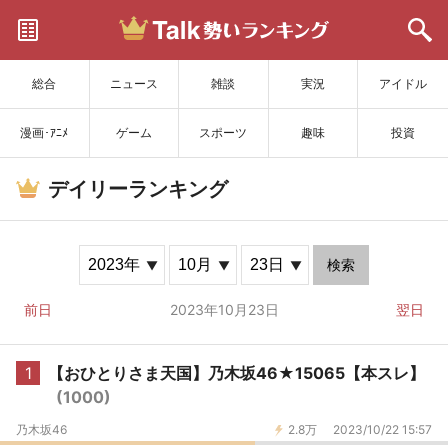
サイトを更新
総合
ニュース
雑談
実況
アイドル
漫画･ｱﾆﾒ
ゲーム
スポーツ
趣味
投資
デイリーランキング
検索
前日
2023年10月23日
翌日
1
【おひとりさま天国】乃木坂46★15065【本スレ】
(1000)
乃木坂46
2.8万
2023/10/22 15:57