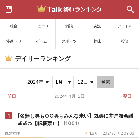
サイトを更新
総合
ニュース
雑談
実況
アイドル
漫画･ｱﾆﾒ
ゲーム
スポーツ
趣味
投資
デイリーランキング
検索
前日
2024年1月12日
翌日
1
【名無し奥も○○奥もみんな来い】気楽に井戸端会議
🍎🍏🍊【転載禁止】
(1001)
既婚女性
1.6万
2024/01/12 09:06