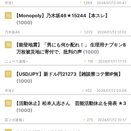
市況1
1,263
2024/01/12 00:41
15
【Monopoly】乃木坂46★15244【本スレ】
(1000)
乃木坂46
1,072
2024/01/12 12:02
16
【能登地震】「男にも何か配れ！」 生理用ナプキン8
万枚被災地に寄付で、批判の声
(1000)
ニュース速報+
791
2024/01/11 17:15
17
【USD/JPY】新ドル円21273【雑談禁コテ禁IP無】
(1000)
市況2
532
2024/01/12 03:09
18
【活動休止】松本人志さん 芸能活動休止を発表 ★3
(1000)
芸スポ速報+
275
2024/01/12 10:17