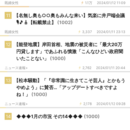
既婚女性
1.1万
2024/01/12 11:09
11
【名無し奥も○○奥もみんな来い】気楽に井戸端会議
🎙️🎵🎸【転載禁止】
(1002)
既婚女性
3,337
2024/01/11 23:13
12
【能登地震】岸田首相、地震の被災者に「最大20万
円貸します」であふれる憤激「こんなひどい政府聞
いたことない」
(1000)
ニュース速報+
2,762
2024/01/11 20:44
13
【松本騒動】「『非常識に生きてこそ芸人』とかもう
やめよう」に賛否…「アップデートすべきですよ
ね！」
(1000)
ニュース速報+
2,178
2024/01/12 09:28
14
◆◆◆1月の市況 その14◆◆◆
(1000)