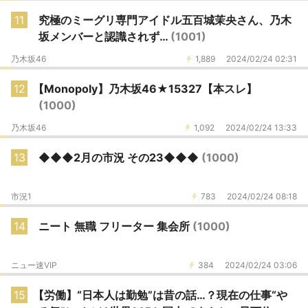
11
究極のミーグリ専門アイドル五百城茉央さん、乃木
坂メンバーと認識されず…
(1001)
乃木坂46
1,889
2024/02/24 02:31
12
【Monopoly】乃木坂46★15327【本スレ】
(1000)
乃木坂46
1,092
2024/02/24 13:33
13
◆◆◆2月の市況 その23◆◆◆
(1000)
市況1
783
2024/02/24 08:18
14
ニート 無職 フリーター 集会所
(1000)
ニュー速VIP
384
2024/02/24 03:06
15
【労働】“日本人は勤勉”は昔の話…？現在の仕事“や