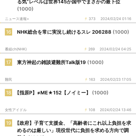
る気”レベルは世界145か国中でまさかの最下位
(1000)
ニュース速報+
373
2024/02/24 01:16
16
NHK総合を常に実況し続けるスレ 206288
(1000)
番組ch(NHK)
269
2024/02/24 04:25
17
東方神起の雑談避難所Talk版19
(1000)
難民
163
2024/02/23 17:05
18
【指原P】≠ME★152【ノイミー】
(1000)
女性アイドル
108
2024/02/24 13:46
19
【政府】子育て支援金、「高齢者にこれ以上負担を求
めるのは厳しい」現役世代に負担を求める方向で調