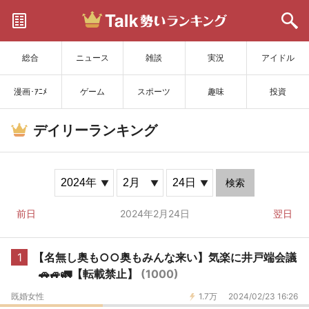
サイトを更新
総合
ニュース
雑談
実況
アイドル
漫画･ｱﾆﾒ
ゲーム
スポーツ
趣味
投資
デイリーランキング
検索
前日
2024年2月24日
翌日
1
【名無し奥も○○奥もみんな来い】気楽に井戸端会議
🚗🚙🚛【転載禁止】
(1000)
既婚女性
1.7万
2024/02/23 16:26