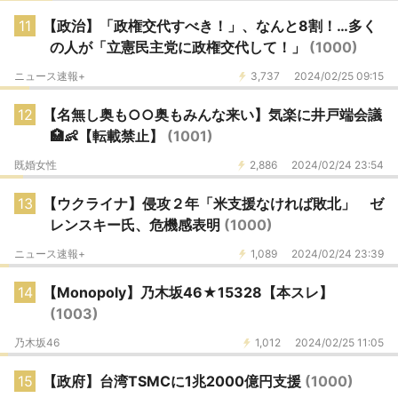
11
【政治】「政権交代すべき！」、なんと8割！…多く
の人が「立憲民主党に政権交代して！」
(1000)
ニュース速報+
3,737
2024/02/25 09:15
12
【名無し奥も○○奥もみんな来い】気楽に井戸端会議
🏥👶【転載禁止】
(1001)
既婚女性
2,886
2024/02/24 23:54
13
【ウクライナ】侵攻２年「米支援なければ敗北」 ゼ
レンスキー氏、危機感表明
(1000)
ニュース速報+
1,089
2024/02/24 23:39
14
【Monopoly】乃木坂46★15328【本スレ】
(1003)
乃木坂46
1,012
2024/02/25 11:05
15
【政府】台湾TSMCに1兆2000億円支援
(1000)