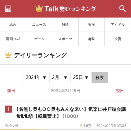
サイトを更新
総合
ニュース
雑談
実況
アイドル
漫画･ｱﾆﾒ
ゲーム
スポーツ
趣味
投資
デイリーランキング
検索
前日
2024年2月25日
翌日
1
【名無し奥も○○奥もみんな来い】気楽に井戸端会議
🐈🐈🐈📦【転載禁止】
(1000)
既婚女性
1.6万
2024/02/25 07:38