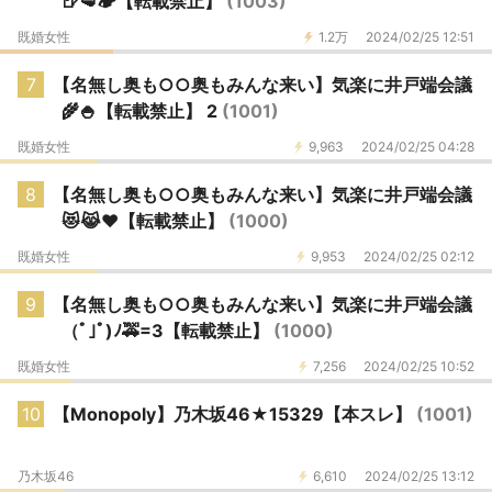
🍺🥩🏕【転載禁止】
(1003)
既婚女性
1.2万
2024/02/25 12:51
7
【名無し奥も○○奥もみんな来い】気楽に井戸端会議
🌾🍚【転載禁止】 2
(1001)
既婚女性
9,963
2024/02/25 04:28
8
【名無し奥も○○奥もみんな来い】気楽に井戸端会議
😻😹♥【転載禁止】
(1000)
既婚女性
9,953
2024/02/25 02:12
9
【名無し奥も○○奥もみんな来い】気楽に井戸端会議
（ﾟ｣ﾟ)ﾉ🚕=3【転載禁止】
(1000)
既婚女性
7,256
2024/02/25 10:52
10
【Monopoly】乃木坂46★15329【本スレ】
(1001)
乃木坂46
6,610
2024/02/25 13:12