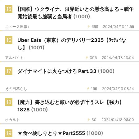
15
【国際】ウクライナ、限界近いとの懸念高まる－戦争
開始後最も脆弱と当局者
(1000)
ニュース速報+
668
2024/04/13 11:55
16
Uber Eats（東京）のデリバリー2325【ﾜｯﾁｮｲな
し】
(1001)
アルバイト
305
2024/04/13 13:04
17
ダイナマイトに火をつけろ Part.33
(1000)
その日暮らし
199
2024/04/13 08:14
18
【魔力】書き込むと願いが必ず叶うスレ【強力】
1828
(1000)
オカルト
30
2024/04/13 08:00
19
★食べ物しりとり★Part2555
(1000)