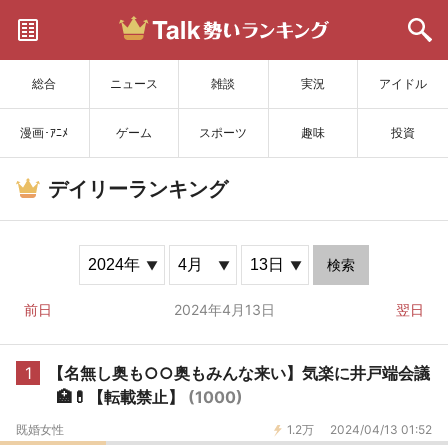
サイトを更新
総合
ニュース
雑談
実況
アイドル
漫画･ｱﾆﾒ
ゲーム
スポーツ
趣味
投資
デイリーランキング
検索
前日
2024年4月13日
翌日
1
【名無し奥も○○奥もみんな来い】気楽に井戸端会議
🏥💊【転載禁止】
(1000)
既婚女性
1.2万
2024/04/13 01:52