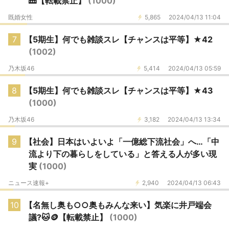
🎹【転載禁止】
(1000)
既婚女性
5,865
2024/04/13 11:04
7
【5期生】何でも雑談スレ【チャンスは平等】★42
(1002)
乃木坂46
5,414
2024/04/13 05:59
8
【5期生】何でも雑談スレ【チャンスは平等】★43
(1000)
乃木坂46
3,182
2024/04/13 13:34
9
【社会】日本はいよいよ「一億総下流社会」へ…「中
流より下の暮らしをしている」と答える人が多い現
実
(1000)
ニュース速報+
2,940
2024/04/13 06:43
10
【名無し奥も○○奥もみんな来い】気楽に井戸端会
議?🐱🪙【転載禁止】
(1000)