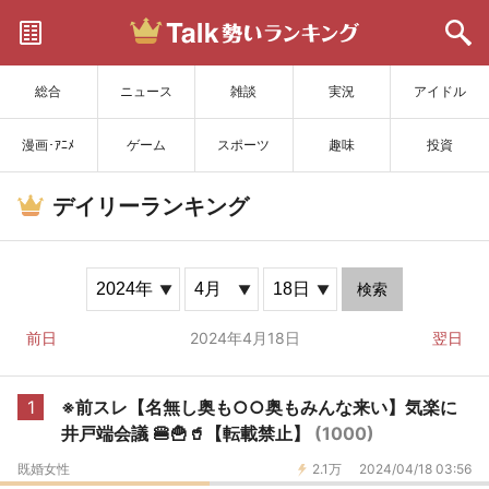
サイトを更新
総合
ニュース
雑談
実況
アイドル
漫画･ｱﾆﾒ
ゲーム
スポーツ
趣味
投資
デイリーランキング
検索
前日
2024年4月18日
翌日
1
※前スレ【名無し奥も○○奥もみんな来い】気楽に
井戸端会議 🍔🍟🥤【転載禁止】
(1000)
既婚女性
2.1万
2024/04/18 03:56