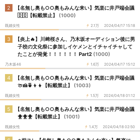
2
【名無し奥も○○奥もみんな来い】気楽に井戸端会議
🇩🇴【転載禁止】
(1000)
既婚女性
2.1万
2024/04/17 15:18
3
【炎上🔥】川﨑桜さん、乃木坂オーディション後に男
子校の文化祭に参加しイケメンとイチャイチャして
たことが発覚！！！！！！ Part2
(1000)
乃木坂46
1.6万
2024/04/17 15:12
4
【名無し奥も○○奥もみんな来い】気楽に井戸端会議
🍈🍰🍵👦👧【転載禁止】
(1003)
既婚女性
1.5万
2024/04/18 01:12
5
【名無し奥も○○奥もみんな来い】気楽に井戸端会議
🐥🐥🐥【転載禁止】
(1001)
既婚女性
1.4万
2024/04/18 02:50