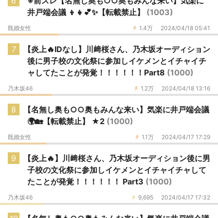
6
※前スレ【名無し奥も○○奥もみんな来い】気楽に
井戸端会議 👦👧💕✨【転載禁止】
(1003)
既婚女性
1.4万
2024/04/18 05:41
7
【炎上🔥IDなし】川﨑桜さん、乃木坂オーディション
後に男子校の文化祭に参加しイケメンとイチャイチ
ャしてたことが発覚！！！！！！Part8
(1000)
乃木坂46
1.2万
2024/04/18 13:16
8
【名無し奥も○○奥もみんな来い】気楽に井戸端会議
🌍🏡【転載禁止】 ★2
(1000)
既婚女性
1.1万
2024/04/17 17:29
9
【炎上🔥】川﨑桜さん、乃木坂オーディション後に男
子校の文化祭に参加しイケメンとイチャイチャして
たことが発覚！！！！！！ Part3
(1000)
乃木坂46
9,695
2024/04/17 17:32