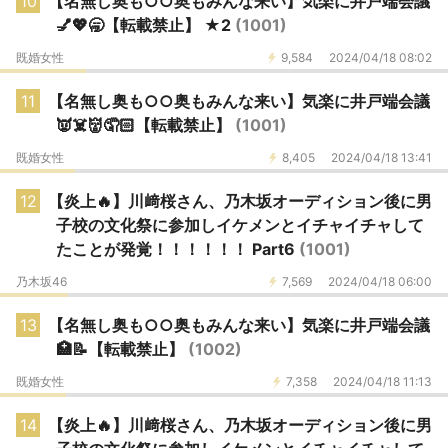
10
【名無し奥も○○奥もみんな来い】気楽に井戸端会議
💅💖🥱【転載禁止】 ★2
(1001)
既婚女性
9,584
2024/04/18 08:02
11
【名無し奥も○○奥もみんな来い】気楽に井戸端会議
👿☠️👹🤦🏻【転載禁止】
(1001)
既婚女性
8,405
2024/04/18 13:41
12
【炎上🔥】川﨑桜さん、乃木坂オーディション後に男
子校の文化祭に参加しイケメンとイチャイチャして
たことが発覚！！！！！！ Part6
(1001)
乃木坂46
7,569
2024/04/18 06:00
13
【名無し奥も○○奥もみんな来い】気楽に井戸端会議
🏥📝【転載禁止】
(1002)
既婚女性
7,358
2024/04/18 11:13
14
【炎上🔥】川﨑桜さん、乃木坂オーディション後に男