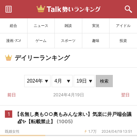
サイトを更新
総合
ニュース
雑談
実況
アイドル
漫画･ｱﾆﾒ
ゲーム
スポーツ
趣味
投資
デイリーランキング
検索
前日
2024年4月19日
翌日
1
【名無し奥も○○奥もみんな来い】気楽に井戸端会議
💇✨【転載禁止】
(1005)
既婚女性
1.7万
2024/04/19 13:51