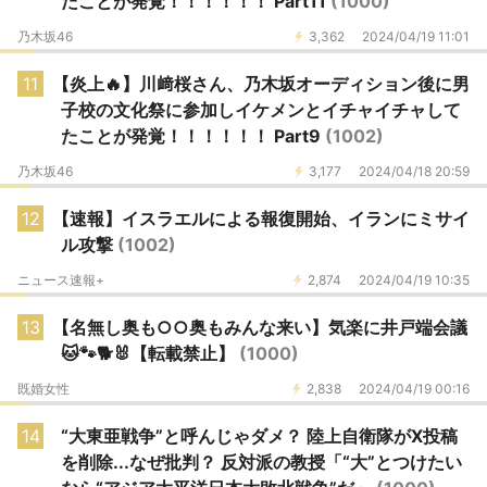
たことが発覚！！！！！！ Part11
(1000)
乃木坂46
3,362
2024/04/19 11:01
11
【炎上🔥】川﨑桜さん、乃木坂オーディション後に男
子校の文化祭に参加しイケメンとイチャイチャして
たことが発覚！！！！！！ Part9
(1002)
乃木坂46
3,177
2024/04/18 20:59
12
【速報】イスラエルによる報復開始、イランにミサイ
ル攻撃
(1002)
ニュース速報+
2,874
2024/04/19 10:35
13
【名無し奥も○○奥もみんな来い】気楽に井戸端会議
🐱🐾🐕🐰【転載禁止】
(1000)
既婚女性
2,838
2024/04/19 00:16
14
“大東亜戦争”と呼んじゃダメ？ 陸上自衛隊がX投稿
を削除...なぜ批判？ 反対派の教授「“大”とつけたい