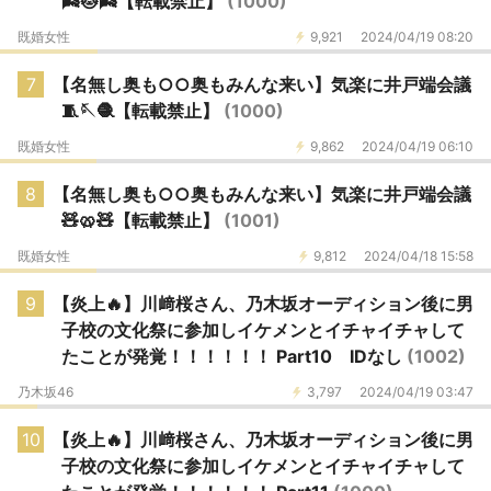
🌬️🐱🌬️【転載禁止】
(1000)
既婚女性
9,921
2024/04/19 08:20
7
【名無し奥も○○奥もみんな来い】気楽に井戸端会議
🧵🪡🧶【転載禁止】
(1000)
既婚女性
9,862
2024/04/19 06:10
8
【名無し奥も○○奥もみんな来い】気楽に井戸端会議
🧸🥨🧸【転載禁止】
(1001)
既婚女性
9,812
2024/04/18 15:58
9
【炎上🔥】川﨑桜さん、乃木坂オーディション後に男
子校の文化祭に参加しイケメンとイチャイチャして
たことが発覚！！！！！！ Part10 IDなし
(1002)
乃木坂46
3,797
2024/04/19 03:47
10
【炎上🔥】川﨑桜さん、乃木坂オーディション後に男
子校の文化祭に参加しイケメンとイチャイチャして