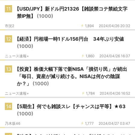
11
【USD/JPY】新ドル円21326【雑談禁コテ禁絵文字
禁IP無】
(1000)
市況2
1,894
2024/04/26 20:32
12
【経済】円相場一時1ドル156円台 34年ぶり安値
(1000)
ニュース速報+
1,860
2024/04/26 16:37
13
【投資】株価大幅下落で新NISA「損切り民」が続出
「毎日、資産が減り続ける。NISAは何かの陰謀
か？」
(1000)
ニュース速報+
1,784
2024/04/26 16:52
14
【5期生】何でも雑談スレ【チャンスは平等】★63
(1000)
乃木坂46
1,777
2024/04/27 03:47