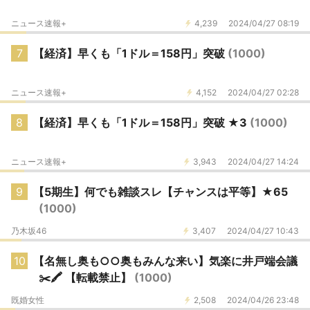
ニュース速報+
4,239
2024/04/27 08:19
7
【経済】早くも「1ドル＝158円」突破
(1000)
ニュース速報+
4,152
2024/04/27 02:28
8
【経済】早くも「1ドル＝158円」突破 ★3
(1000)
ニュース速報+
3,943
2024/04/27 14:24
9
【5期生】何でも雑談スレ【チャンスは平等】★65
(1000)
乃木坂46
3,407
2024/04/27 10:43
10
【名無し奥も○○奥もみんな来い】気楽に井戸端会議
✂️🖍️ 【転載禁止】
(1000)
既婚女性
2,508
2024/04/26 23:48