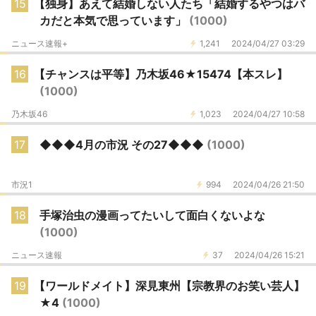
15
【独身】あえて結婚しない人たち「結婚するやつはバ
カだと本気で思っています」
(1000)
ニュース速報+
1,241
2024/04/27 03:29
16
【チャンスは平等】乃木坂46★15474【本スレ】
(1000)
乃木坂46
1,023
2024/04/27 10:58
17
◆◆◆4月の市況 その27◆◆◆
(1000)
市況1
994
2024/04/26 21:50
18
手塚治虫の漫画ってたいして面白くないよな
(1000)
ニュース速報
37
2024/04/26 15:21
19
【ワールドメイト】深見東州【宗教界のお笑い芸人】
★4
(1000)