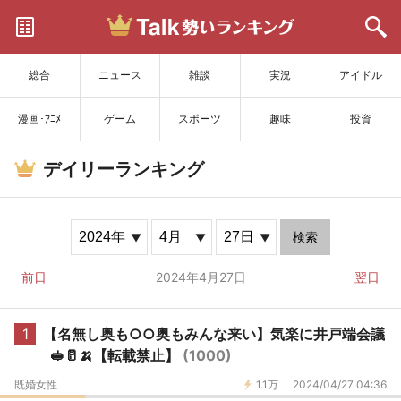
サイトを更新
総合
ニュース
雑談
実況
アイドル
漫画･ｱﾆﾒ
ゲーム
スポーツ
趣味
投資
デイリーランキング
検索
前日
2024年4月27日
翌日
1
【名無し奥も○○奥もみんな来い】気楽に井戸端会議
🥪🥛🍌【転載禁止】
(1000)
既婚女性
1.1万
2024/04/27 04:36