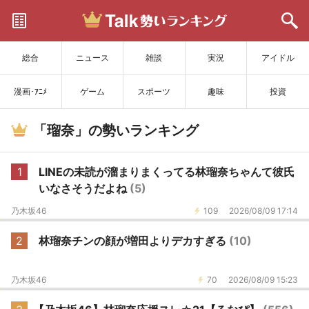
サイトを更新
総合
ニュース
雑談
実況
アイドル
漫画･ｱﾆﾒ
ゲーム
スポーツ
趣味
投資
「瑠奈」の勢いランキング
1
LINEの未読が溜まりまくってる林瑠奈ちゃんて彼氏
いなさそうだよね
(5)
乃木坂46
109
2026/08/09 17:14
2
林瑠奈チンの顔が増田よりデカすぎる
(10)
乃木坂46
70
2026/08/09 15:23