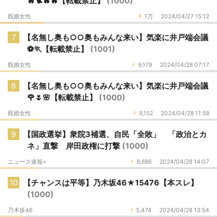
🔥🐦‍🔥🔥【転載禁止】
(1000)
既婚女性
1万
2024/04/27 15:12
7
【名無し奥も○○奥もみんな来い】気楽に井戸端会議
⚽🏃【転載禁止】
(1001)
既婚女性
9,179
2024/04/28 07:17
8
【名無し奥も○○奥もみんな来い】気楽に井戸端会議
🌹🌷🌸【転載禁止】
(1000)
既婚女性
9,152
2024/04/28 11:58
9
【国政選挙】衆院3補選、自民「全敗」 「政治とカ
ネ」直撃 岸田政権に打撃
(1000)
ニュース速報+
8,686
2024/04/28 14:07
10
【チャンスは平等】乃木坂46★15476【本スレ】
(1000)
乃木坂46
5,474
2024/04/28 13:54