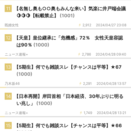
11
【名無し奥も○○奥もみんな来い】気楽に井戸端会議
🍋🍋🍋【転載禁止】
(1001)
既婚女性
2,912
2024/04/27 23:08
12
【天皇】皇位継承に「危機感」72％ 女性天皇容認
は90％
(1000)
ニュース速報+
2,786
2024/04/28 09:40
13
【5期生】何でも雑談スレ【チャンスは平等】★67
(1000)
乃木坂46
2,291
2024/04/28 13:57
14
【日本再開】岸田首相「日本経済、30年ぶりに明る
い兆し」
(1000)
ニュース速報+
1,749
2024/04/28 13:21
15
【5期生】何でも雑談スレ【チャンスは平等】★66