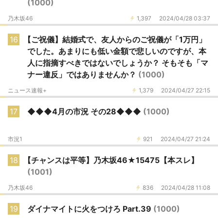
(1000)
乃木坂46
1,397
2024/04/28 03:37
16
【ご祝儀】結婚式で、友人からのご祝儀が「1万円」
でした。あまりにも低い金額で悲しいのですが、本
人に指摘すべきではないでしょうか？ そもそも「マ
ナー違反」ではありませんか？
(1000)
ニュース速報+
1,379
2024/04/27 22:15
17
◆◆◆4月の市況 その28◆◆◆
(1000)
市況1
921
2024/04/27 21:24
18
【チャンスは平等】乃木坂46★15475【本スレ】
(1001)
乃木坂46
836
2024/04/28 11:08
19
ダイナマイトに火をつけろ Part.39
(1000)