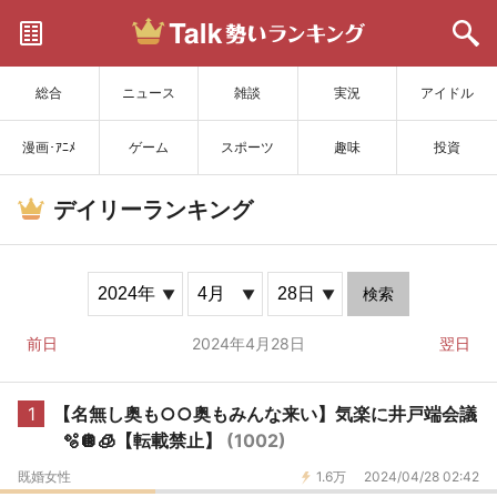
サイトを更新
総合
ニュース
雑談
実況
アイドル
漫画･ｱﾆﾒ
ゲーム
スポーツ
趣味
投資
デイリーランキング
検索
前日
2024年4月28日
翌日
1
【名無し奥も○○奥もみんな来い】気楽に井戸端会議
🫧🪩🧊【転載禁止】
(1002)
既婚女性
1.6万
2024/04/28 02:42