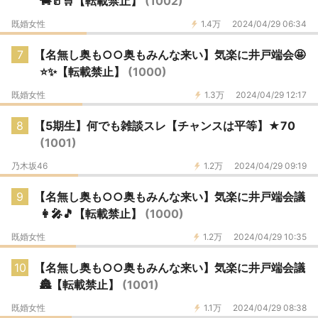
🐄🥛🛒【転載禁止】
(1002)
既婚女性
1.4万
2024/04/29 06:34
7
【名無し奥も○○奥もみんな来い】気楽に井戸端会🤩
⭐️✨【転載禁止】
(1000)
既婚女性
1.3万
2024/04/29 12:17
8
【5期生】何でも雑談スレ【チャンスは平等】★70
(1001)
乃木坂46
1.2万
2024/04/29 09:19
9
【名無し奥も○○奥もみんな来い】気楽に井戸端会議
👩🎤🎵【転載禁止】
(1000)
既婚女性
1.2万
2024/04/29 10:35
10
【名無し奥も○○奥もみんな来い】気楽に井戸端会議
🏯【転載禁止】
(1001)
既婚女性
1.1万
2024/04/29 08:38