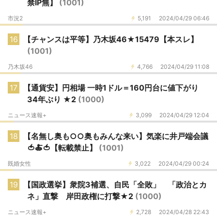
禁IP無】
(1001)
市況2
5,191
2024/04/29 06:46
16
【チャンスは平等】乃木坂46★15479【本スレ】
(1001)
乃木坂46
4,766
2024/04/29 11:08
17
【通貨安】円相場 一時1ドル＝160円台に値下がり
34年ぶり ★2
(1000)
ニュース速報+
3,099
2024/04/29 12:04
18
【名無し奥も○○奥もみんな来い】気楽に井戸端会議
🍅🍝🍅【転載禁止】
(1001)
既婚女性
3,022
2024/04/29 00:24
19
【国政選挙】衆院3補選、自民「全敗」 「政治とカ
ネ」直撃 岸田政権に打撃★2
(1000)
ニュース速報+
2,728
2024/04/28 22:43