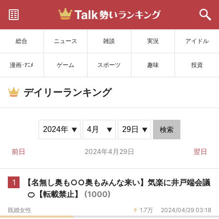
サイトを更新
総合
ニュース
雑談
実況
アイドル
漫画･ｱﾆﾒ
ゲーム
スポーツ
趣味
投資
デイリーランキング
検索
前日
2024年4月29日
翌日
1
【名無し奥も○○奥もみんな来い】気楽に井戸端会議
🍊【転載禁止】
(1000)
既婚女性
1.7万
2024/04/29 03:18