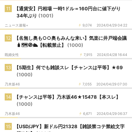
11
【通貨安】円相場 一時1ドル＝160円台に値下がり
34年ぶり
(1001)
ニュース速報+
9,074
2024/04/29 04:22
12
【名無し奥も○○奥もみんな来い】気楽に井戸端会議
🧳🗺🧭🛳️【転載禁止】
(1000)
既婚女性
7,915
2024/04/28 16:44
13
【5期生】何でも雑談スレ【チャンスは平等】★69
(1000)
乃木坂46
7,055
2024/04/29 07:30
14
【チャンスは平等】乃木坂46★15478【本スレ】
(1000)
乃木坂46
6,671
2024/04/29 06:37
15
【USD/JPY】新ドル円21328【雑談禁コテ禁絵文字