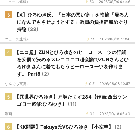
ニュース速報+
53
2026/08/06 04:46
3
【X】ひろゆき氏、「日本の悪い癖」を指摘「居る人
になんでもさせようとする」教員の負担軽減めぐり
持論
(33)
ニュース速報+
29
2026/08/05 21:56
4
【ニコ超】ZUNとひろゆきのヒーロースーツの詳細
を安価で決めるスレニコニコ超会議でZUNさんとひ
ろゆきさんに着てもらうヒーロースーツを作りま
す。 Part8
(2)
なんでも実況J
0.7
2026/08/03 10:57
5
【異世界ひろゆき】戸塚たくす284【作画:西出ケン
ゴロー監修:ひろゆき】
(11)
漫画
0.1
2023/10/18 06:40
6
【KK問題】Takuya氏VSひろゆき 【小室圭】
(2)