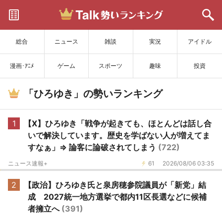
サイトを更新
総合
ニュース
雑談
実況
アイドル
漫画･ｱﾆﾒ
ゲーム
スポーツ
趣味
投資
「ひろゆき」の勢いランキング
1
【X】ひろゆき「戦争が起きても、ほとんどは話し合
いで解決しています。歴史を学ばない人が増えてま
すなぁ」⇒ 論客に論破されてしまう
(722)
ニュース速報+
61
2026/08/06 03:35
2
【政治】ひろゆき氏と泉房穂参院議員が「新党」結
成 2027統一地方選挙で都内11区長選などに候補
者擁立へ
(391)