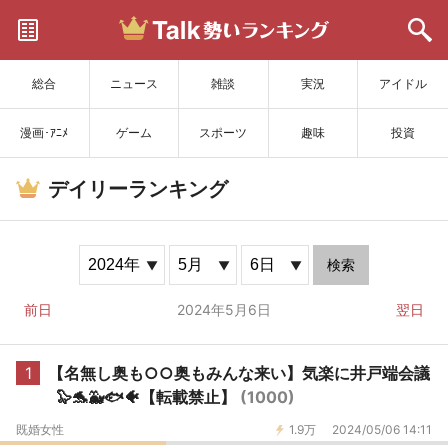
サイトを更新
総合
ニュース
雑談
実況
アイドル
漫画･ｱﾆﾒ
ゲーム
スポーツ
趣味
投資
デイリーランキング
検索
前日
2024年5月6日
翌日
1
【名無し奥も○○奥もみんな来い】気楽に井戸端会議
🦭🐬🐳🐟🐠【転載禁止】
(1000)
既婚女性
1.9万
2024/05/06 14:11