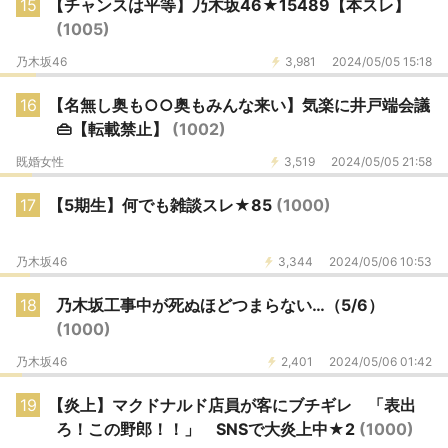
15
【チャンスは平等】乃木坂46★15489【本スレ】
(1005)
乃木坂46
3,981
2024/05/05 15:18
16
【名無し奥も○○奥もみんな来い】気楽に井戸端会議
👜【転載禁止】
(1002)
既婚女性
3,519
2024/05/05 21:58
17
【5期生】何でも雑談スレ★85
(1000)
乃木坂46
3,344
2024/05/06 10:53
18
乃木坂工事中が死ぬほどつまらない…（5/6）
(1000)
乃木坂46
2,401
2024/05/06 01:42
19
【炎上】マクドナルド店員が客にブチギレ 「表出
ろ！この野郎！！」 SNSで大炎上中★2
(1000)