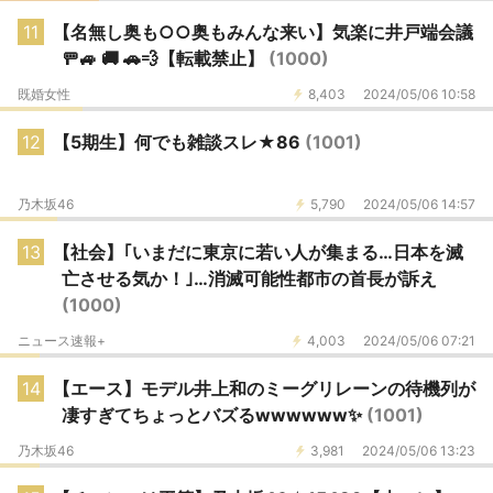
11
【名無し奥も○○奥もみんな来い】気楽に井戸端会議
🚥🚙 🚚 🚗💨【転載禁止】
(1000)
既婚女性
8,403
2024/05/06 10:58
12
【5期生】何でも雑談スレ★86
(1001)
乃木坂46
5,790
2024/05/06 14:57
13
【社会】｢いまだに東京に若い人が集まる…日本を滅
亡させる気か！｣…消滅可能性都市の首長が訴え
(1000)
ニュース速報+
4,003
2024/05/06 07:21
14
【エース】モデル井上和のミーグリレーンの待機列が
凄すぎてちょっとバズるwwwwww✨
(1001)
乃木坂46
3,981
2024/05/06 13:23