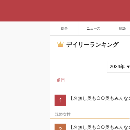
総合
ニュース
雑談
デイリーランキング
前日
【名無し奥も○○奥もみんな来
1
既婚女性
【名無し奥も○○奥もみんな来
2