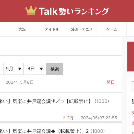
サイトを更新
実況
アイドル
漫画・アニメ
ゲーム
検索
2024年5月8日
翌日
い】気楽に井戸端会議🧚🪄✨【転載禁止】
(1000)
2万
2024/05/07 23:55
い】気楽に井戸端会議🥪【転載禁止】 2
(1000)