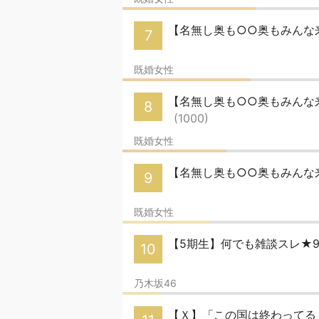
【名無し奥も○○奥もみんな来
7
既婚女性
【名無し奥も○○奥もみんな来い
8
(1000)
既婚女性
【名無し奥も○○奥もみんな来
9
既婚女性
【5期生】何でも雑談スレ★9
10
乃木坂46
【Ｘ】「この国は終わってる