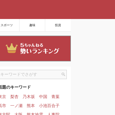
スポーツ
趣味
投資
話題のキーワード
東京
梨杏
乃木坂
中国
青葉
高市
一ノ瀬
熊本
小池百合子
東京駅
大阪
熊本地震
人事院