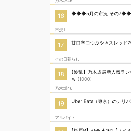
乃木坂46
◆◆◆5月の市況 その7◆
16
市況1
甘口辛口つぶやきスレッド7
17
その日暮らし
【波乱】乃木坂最新人気ラン
18
ｗ
(1000)
乃木坂46
Uber Eats（東京）のデリバ
19
アルバイト
【指原P】≠ME★161【ノイ